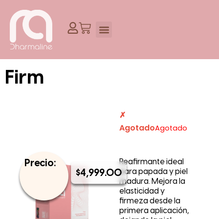
IR
AL
CART
CONTENIDO
Firm
Agotado
Precio:
Reafirmante ideal
$
4,999.00
para papada y piel
madura. Mejora la
elasticidad y
firmeza desde la
primera aplicación,